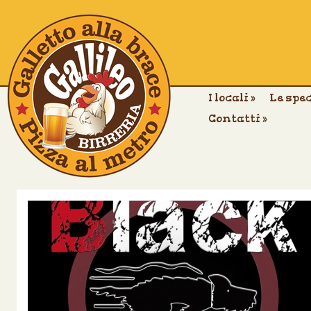
I locali
»
Le spe
Contatti
»