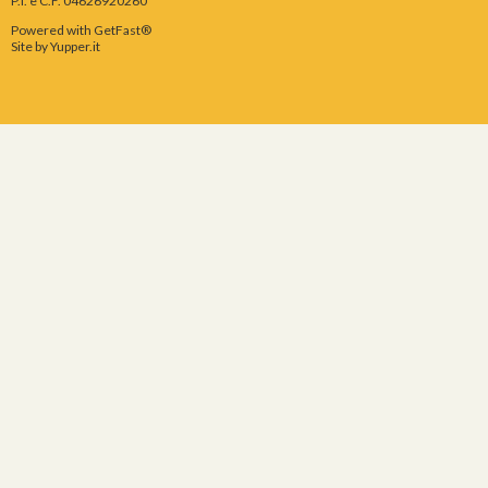
P.I. e C.F. 04626920260
Powered with GetFast®
Site by
Yupper.it