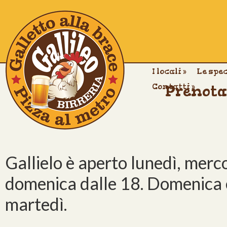
I locali
»
Le spe
Contatti
Prenota
»
Gallielo è aperto lunedì, merco
domenica dalle 18. Domenica 
martedì.