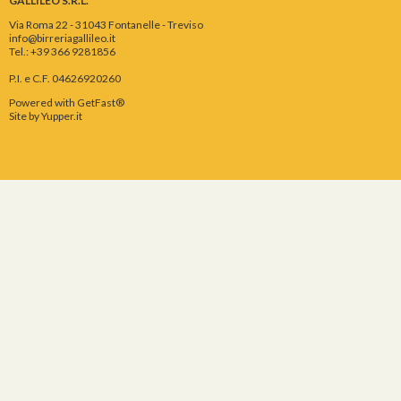
GALLILEO S.R.L.
Via Roma 22 - 31043 Fontanelle - Treviso
info@birreriagallileo.it
Tel.: +39 366 9281856
P.I. e C.F. 04626920260
Powered with GetFast®
Site by
Yupper.it