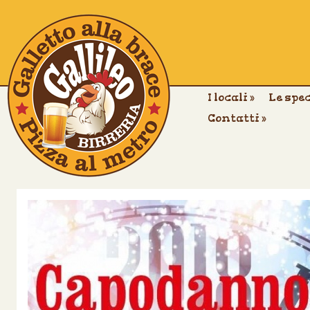
I locali
»
Le spe
Contatti
»