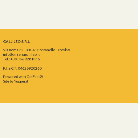
GALLILEO S.R.L.
Via Roma 22 - 31043 Fontanelle - Treviso
info@birreriagallileo.it
Tel.: +39 366 9281856
P.I. e C.F. 04626920260
Powered with GetFast®
Site by
Yupper.it