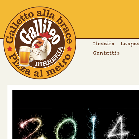
I locali
»
Le spe
Contatti
»