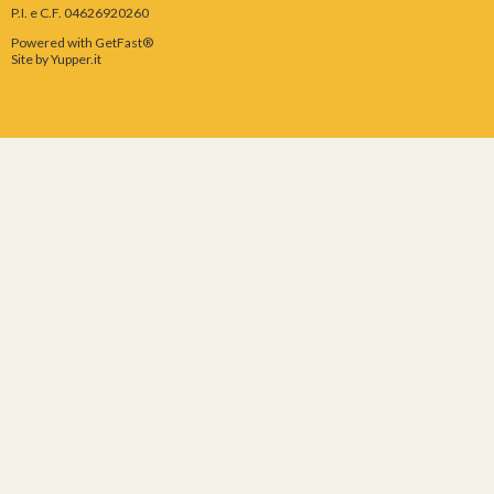
P.I. e C.F. 04626920260
Powered with GetFast®
Site by
Yupper.it