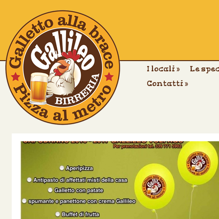
I locali
»
Le spe
Contatti
»