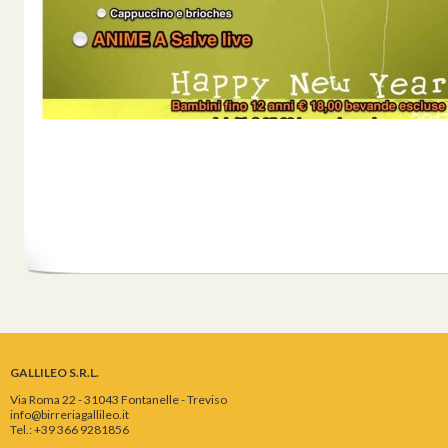
GALLILEO S.R.L.
Via Roma 22 - 31043 Fontanelle - Treviso
info@birreriagallileo.it
Tel.: +39 366 9281856