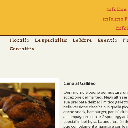
Infoline
infoline 
info
I locali
»
Le specialità
Le birre
Eventi
»
F
Contatti
»
Cena al Gallileo
Ogni giorno è buono per gustarsi una 
eccezione del martedì. Negli altri sei 
sue prelibate delizie: il mitico galle
nella versione classica o in quella pi
anche snack, hamburger, panini, club 
accompagnare con le 7 spumeggianti 
speciali in bottiglia. L’atmosfera è in
può comodamente mangiare con le man