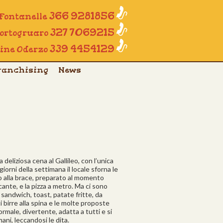
366 9281856
 Fontanelle
327 7069215
Portogruaro
339 4454129
line Oderzo
ranchising
News
deliziosa cena al Gallileo, con l’unica
giorni della settimana il locale sforna le
tto alla brace, preparato al momento
ccante, e la pizza a metro. Ma ci sono
sandwich, toast, patate fritte, da
birre alla spina e le molte proposte
formale, divertente, adatta a tutti e si
i, leccandosi le dita.