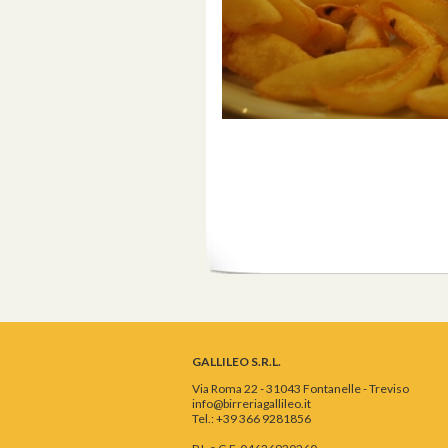
GALLILEO S.R.L.
Via Roma 22 - 31043 Fontanelle - Treviso
info@birreriagallileo.it
Tel.: +39 366 9281856