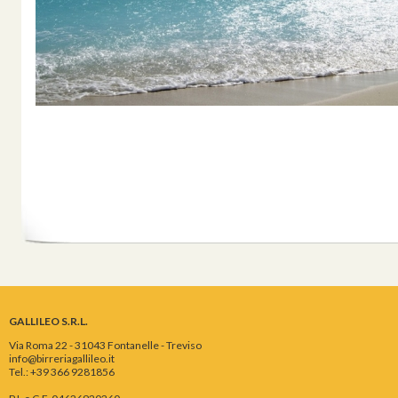
GALLILEO S.R.L.
Via Roma 22 - 31043 Fontanelle - Treviso
info@birreriagallileo.it
Tel.: +39 366 9281856