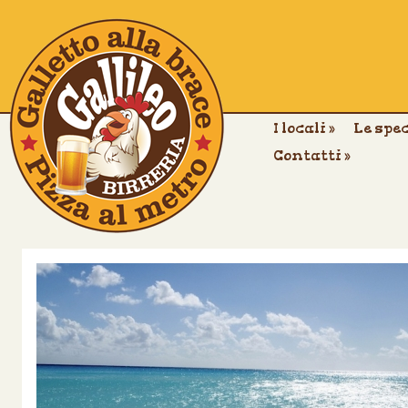
I locali
»
Le spe
Contatti
»