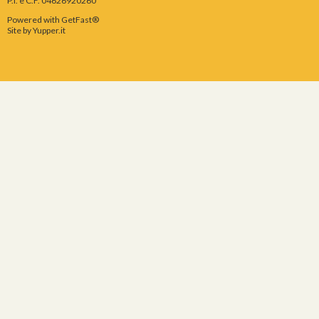
P.I. e C.F. 04626920260
Powered with GetFast®
Site by
Yupper.it