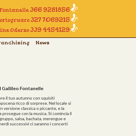
366 9281856
 Fontanelle
327 7069215
Portogruaro
339 4454129
line Oderzo
ranchising
News
 Gallileo Fontanelle
vere il tuo autunno con squisiti
opocena ricco di sorprese. Nel locale si
in versione classica o piccante, e la
ta prosegue con la musica. Si comincia il
 di gruppo, salsa, bachata, merengue e
enerdì successivi ci saranno i concerti
.