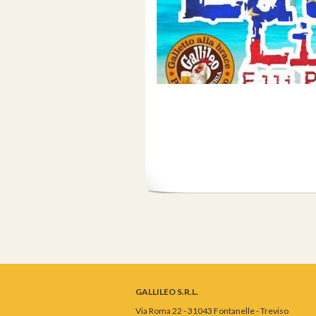
GALLILEO S.R.L.
Via Roma 22 - 31043 Fontanelle - Treviso