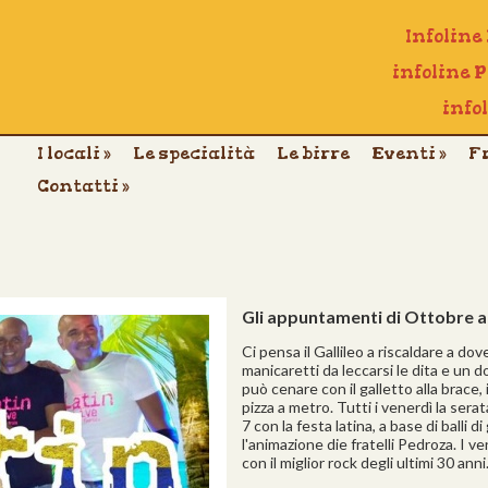
Infoline
infoline 
info
I locali
»
Le specialità
Le birre
Eventi
»
F
Contatti
»
Gli appuntamenti di Ottobre al
Ci pensa il Gallileo a riscaldare a do
manicaretti da leccarsi le dita e un d
può cenare con il galletto alla brace, 
pizza a metro. Tutti i venerdì la sera
7 con la festa latina, a base di balli
l'animazione die fratelli Pedroza. I v
con il miglior rock degli ultimi 30 anni