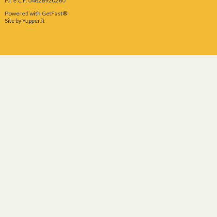
P.I. e C.F. 04626920260
Powered with GetFast®
Site by
Yupper.it