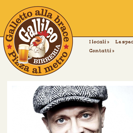
I locali
»
Le spe
Contatti
»