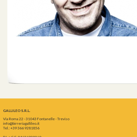
GALLILEO S.R.L.
Via Roma 22 - 31043 Fontanelle - Treviso
info@birreriagallileo.it
Tel.: +39 366 9281856