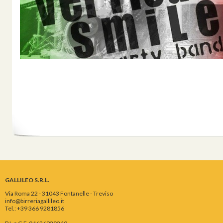
GALLILEO S.R.L.
Via Roma 22 - 31043 Fontanelle - Treviso
info@birreriagallileo.it
Tel.: +39 366 9281856