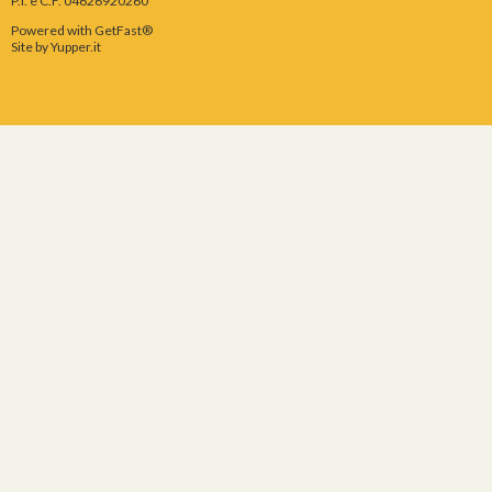
P.I. e C.F. 04626920260
Powered with GetFast®
Site by
Yupper.it