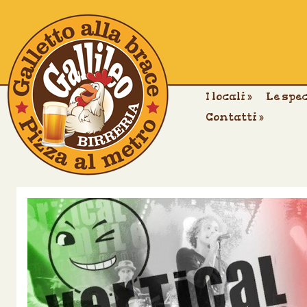
I locali
»
Le spe
Contatti
»