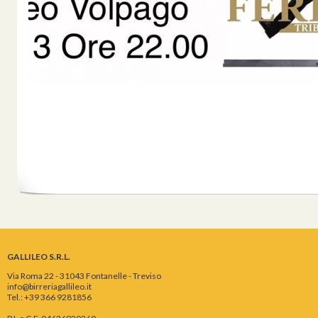
GALLILEO S.R.L.
Via Roma 22 - 31043 Fontanelle - Treviso
info@birreriagallileo.it
Tel.: +39 366 9281856