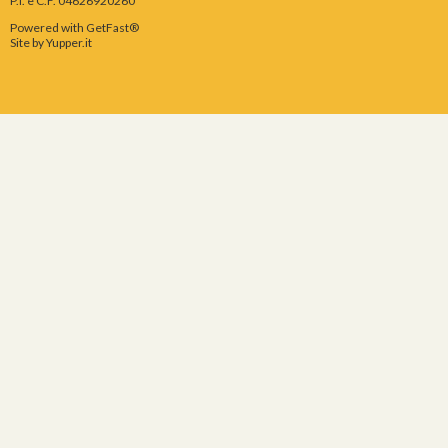
P.I. e C.F. 04626920260
Powered with GetFast®
Site by
Yupper.it