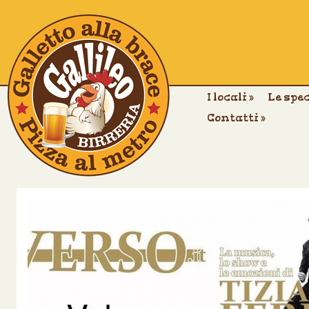
I locali
»
Le spe
Contatti
»