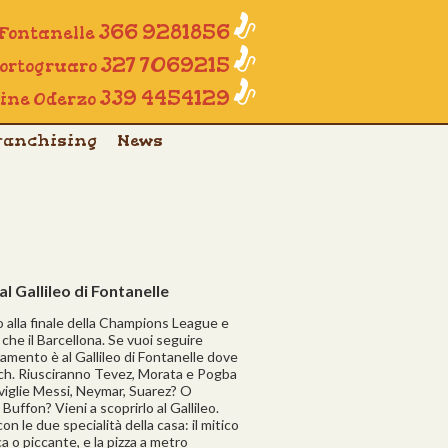
366 9281856
 Fontanelle
327 7069215
Portogruaro
339 4454129
line Oderzo
ranchising
News
l Gallileo di Fontanelle
no alla finale della Champions League e
he il Barcellona. Se vuoi seguire
amento è al Gallileo di Fontanelle dove
atch. Riusciranno Tevez, Morata e Pogba
aviglie Messi, Neymar, Suarez? O
uffon? Vieni a scoprirlo al Gallileo.
on le due specialità della casa: il mitico
ca o piccante, e la pizza a metro