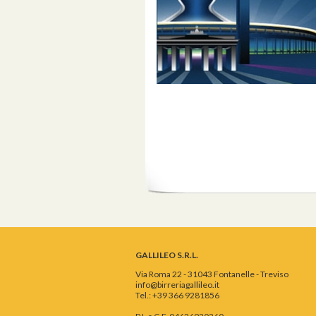
GALLILEO S.R.L.
Via Roma 22 - 31043 Fontanelle - Treviso
info@birreriagallileo.it
Tel.: +39 366 9281856