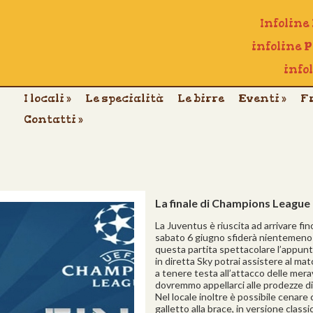
Infoline
infoline 
info
I locali
»
Le specialità
Le birre
Eventi
»
F
Contatti
»
La finale di Champions League a
La Juventus è riuscita ad arrivare fi
sabato 6 giugno sfiderà nientemeno c
questa partita spettacolare l’appunt
in diretta Sky potrai assistere al m
a tenere testa all’attacco delle mer
dovremmo appellarci alle prodezze di B
Nel locale inoltre è possibile cenare c
galletto alla brace, in versione classi