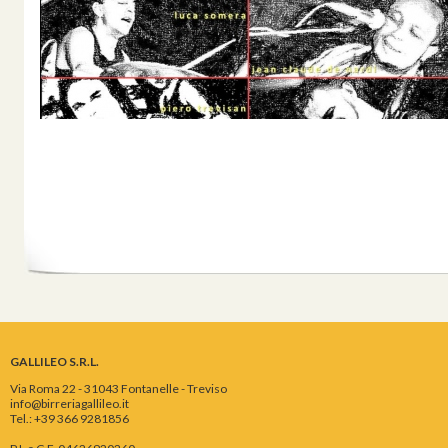
GALLILEO S.R.L.
Via Roma 22 - 31043 Fontanelle - Treviso
info@birreriagallileo.it
Tel.: +39 366 9281856