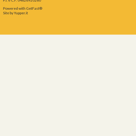
P.I. e C.F. 04626920260
Powered with GetFast®
Site by
Yupper.it