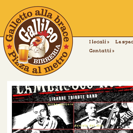
I locali
»
Le spe
Contatti
»