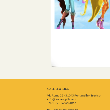
GALLILEO S.R.L.
Via Roma 22 - 31043 Fontanelle - Treviso
info@birreriagallileo.it
Tel.: +39 366 9281856