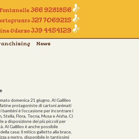
366 9281856
 Fontanelle
327 7069215
Portogruaro
339 4454129
line Oderzo
ranchising
News
e
imato domenica 21 giugno. Al Gallileo
 fatine protagoniste di cartoni animati
i bambini è l’occasione per incontrare i
, Stella, Flora, Tecna, Musa e Aisha. Ci
le a disposizione dei più piccoli per
ità. Al Gallileo è anche possibile
ella casa: il mitico galletto alla brace,
izza a metro, disponibile in tantissimi