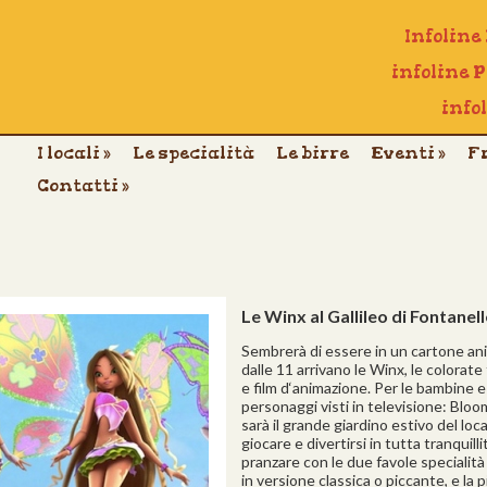
Infoline
infoline 
info
I locali
»
Le specialità
Le birre
Eventi
»
F
Contatti
»
Le Winx al Gallileo di Fontanell
Sembrerà di essere in un cartone an
dalle 11 arrivano le Winx, le colorate
e film d‘animazione. Per le bambine e 
personaggi visti in televisione: Bloom
sarà il grande giardino estivo del loca
giocare e divertirsi in tutta tranquill
pranzare con le due favole specialità d
in versione classica o piccante, e la p