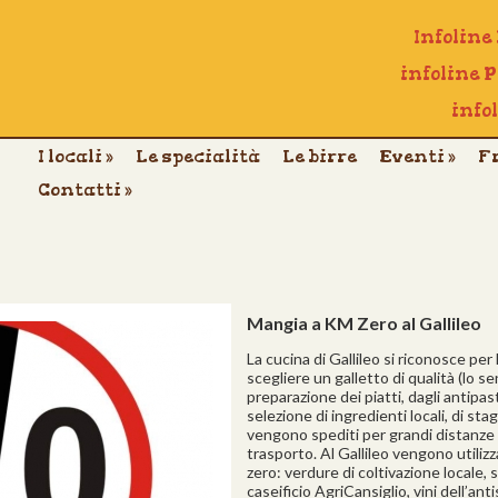
Infoline
infoline 
info
I locali
»
Le specialità
Le birre
Eventi
»
F
Contatti
»
Mangia a KM Zero al Gallileo
La cucina di Gallileo si riconosce per
scegliere un galletto di qualità (lo se
preparazione dei piatti, dagli antipasti
selezione di ingredienti locali, di st
vengono spediti per grandi distanze
trasporto. Al Gallileo vengono utiliz
zero: verdure di coltivazione locale,
caseificio AgriCansiglio, vini dell’an