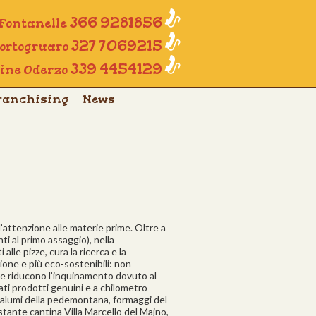
366 9281856
 Fontanelle
327 7069215
Portogruaro
339 4454129
line Oderzo
ranchising
News
 l’attenzione alle materie prime. Oltre a
nti al primo assaggio), nella
 alle pizze, cura la ricerca e la
agione e più eco-sostenibili: non
 e riducono l’inquinamento dovuto al
zati prodotti genuini e a chilometro
 salumi della pedemontana, formaggi del
tistante cantina Villa Marcello del Majno,