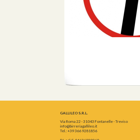
GALLILEO S.R.L.
Via Roma 22 - 31043 Fontanelle - Treviso
info@birreriagallileo.it
Tel.: +39 366 9281856