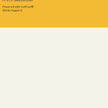
P.I. e C.F. 04626920260
Powered with GetFast®
Site by
Yupper.it