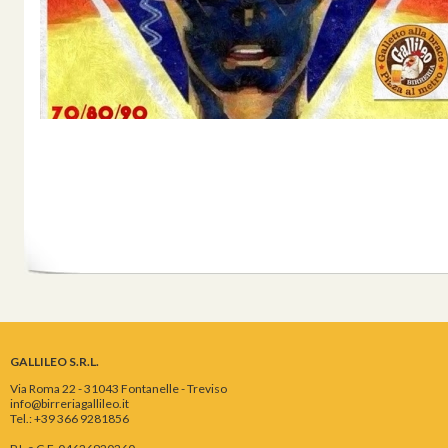
GALLILEO S.R.L.
Via Roma 22 - 31043 Fontanelle - Treviso
info@birreriagallileo.it
Tel.: +39 366 9281856