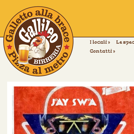
I locali
»
Le spe
Contatti
»