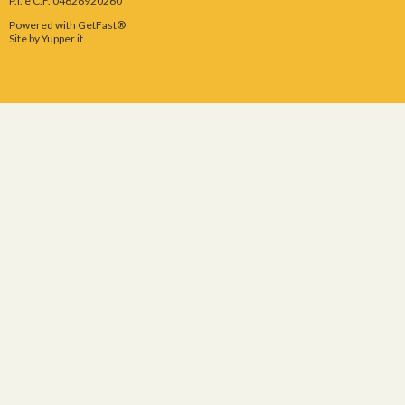
P.I. e C.F. 04626920260
Powered with GetFast®
Site by
Yupper.it