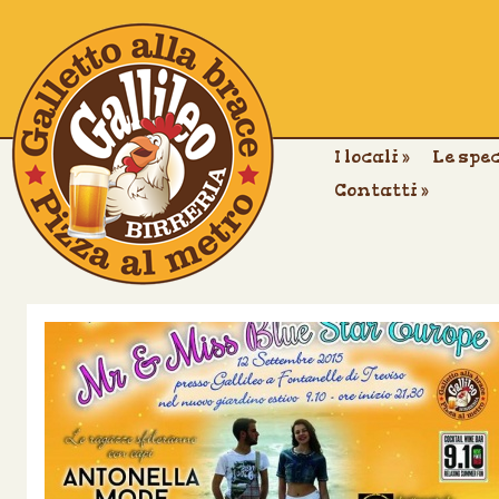
I locali
»
Le spe
Contatti
»