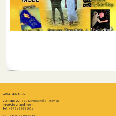
GALLILEO S.R.L.
Via Roma 22 - 31043 Fontanelle - Treviso
info@birreriagallileo.it
Tel.: +39 366 9281856