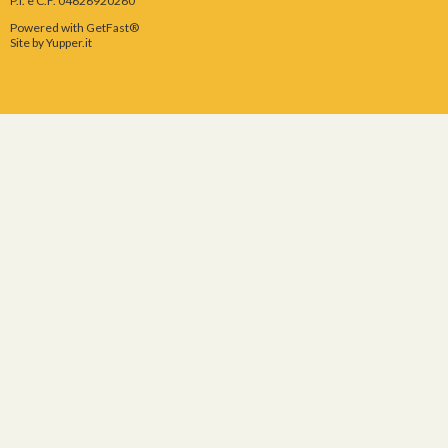
P.I. e C.F. 04626920260
Powered with GetFast®
Site by
Yupper.it