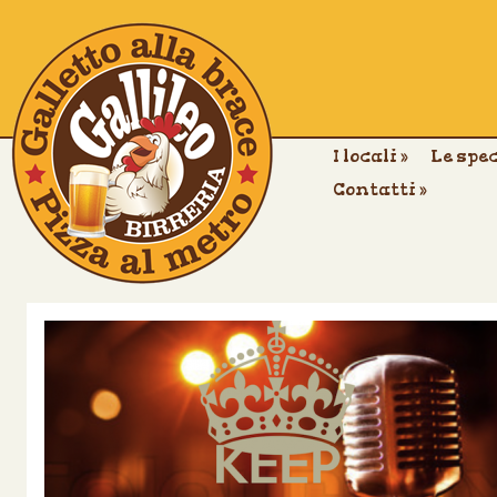
I locali
»
Le spe
Contatti
»