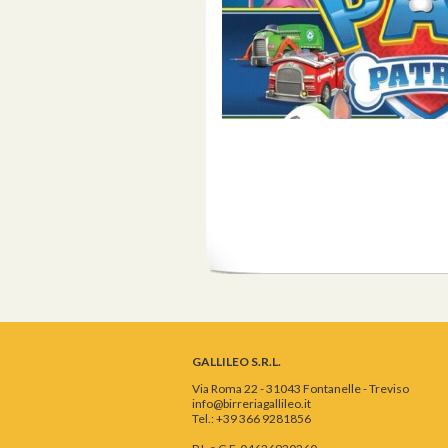
GALLILEO S.R.L.
Via Roma 22 - 31043 Fontanelle - Treviso
info@birreriagallileo.it
Tel.: +39 366 9281856