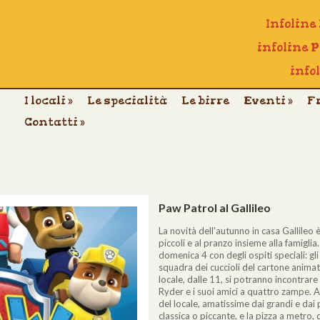
Infoline
infoline 
info
I locali
»
Le specialità
Le birre
Eventi
»
F
Contatti
»
Paw Patrol al Gallileo
La novità dell'autunno in casa Gallileo
piccoli e al pranzo insieme alla famigl
domenica 4 con degli ospiti speciali: gl
squadra dei cuccioli del cartone animat
locale, dalle 11, si potranno incontrare
Ryder e i suoi amici a quattro zampe. Al
del locale, amatissime dai grandi e dai pi
classica o piccante, e la pizza a metro, 