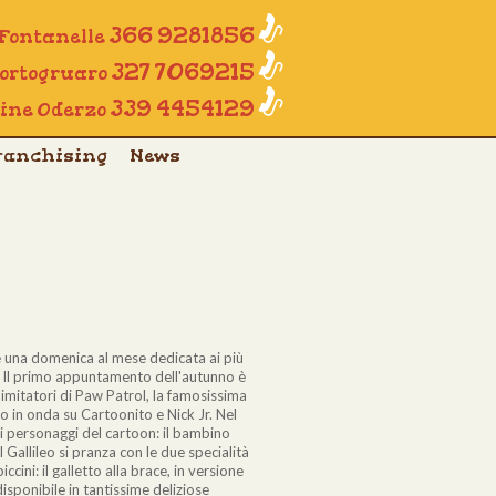
366 9281856
 Fontanelle
327 7069215
Portogruaro
339 4454129
line Oderzo
ranchising
News
 è una domenica al mese dedicata ai più
ia. Il primo appuntamento dell'autunno è
i imitatori di Paw Patrol, la famosissima
o in onda su Cartoonito e Nick Jr. Nel
 i personaggi del cartoon: il bambino
 Gallileo si pranza con le due specialità
ccini: il galletto alla brace, in versione
disponibile in tantissime deliziose