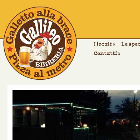
I locali
»
Le spe
Contatti
»