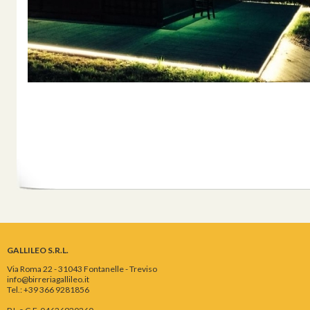
GALLILEO S.R.L.
Via Roma 22 - 31043 Fontanelle - Treviso
info@birreriagallileo.it
Tel.: +39 366 9281856