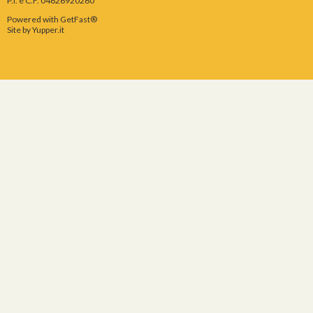
P.I. e C.F. 04626920260
Powered with GetFast®
Site by
Yupper.it