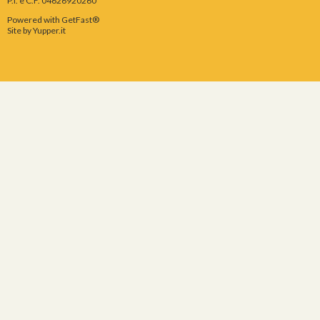
P.I. e C.F. 04626920260
Powered with GetFast®
Site by
Yupper.it