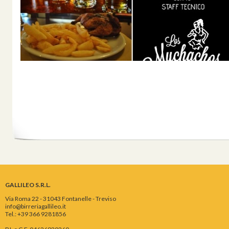
GALLILEO S.R.L.
Via Roma 22 - 31043 Fontanelle - Treviso
info@birreriagallileo.it
Tel.: +39 366 9281856