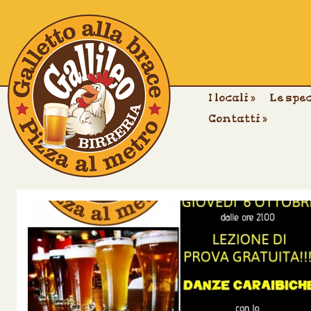
I locali
»
Le spe
Contatti
»