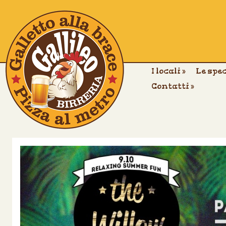
I locali
»
Le spe
Contatti
»