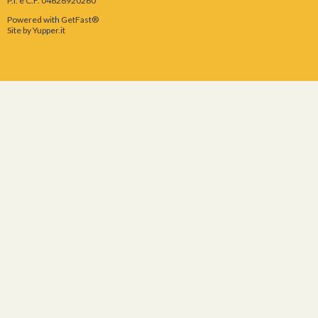
P.I. e C.F. 04626920260
Powered with GetFast®
Site by
Yupper.it