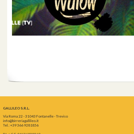
GALLILEO S.R.L.
Via Roma 22 - 31043 Fontanelle - Treviso
info@birreriagallileo.it
Tel.: +39 366 9281856