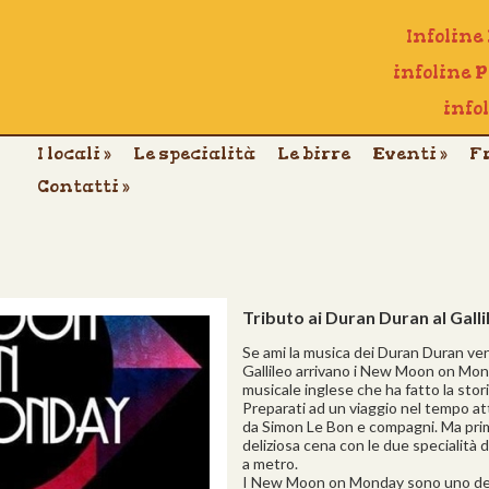
Infoline
infoline 
info
I locali
»
Le specialità
Le birre
Eventi
»
F
Contatti
»
Tributo ai Duran Duran al Galli
Se ami la musica dei Duran Duran vene
Gallileo arrivano i New Moon on Mond
musicale inglese che ha fatto la stori
Preparati ad un viaggio nel tempo at
da Simon Le Bon e compagni. Ma prim
deliziosa cena con le due specialità del
a metro.
I New Moon on Monday sono uno deg