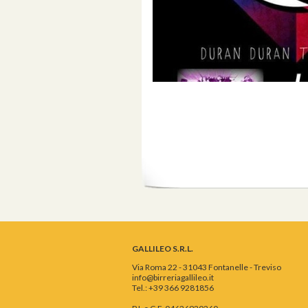
GALLILEO S.R.L.
Via Roma 22 - 31043 Fontanelle - Treviso
info@birreriagallileo.it
Tel.: +39 366 9281856