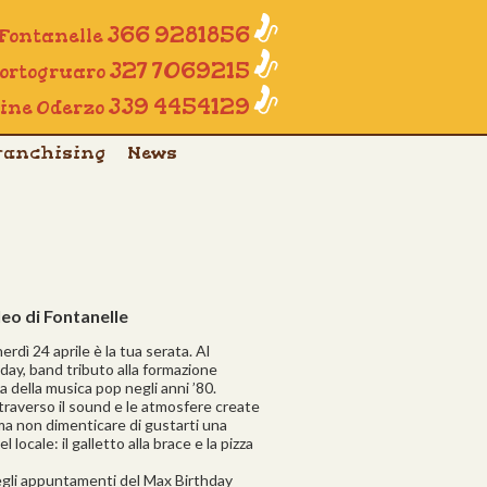
366 9281856
 Fontanelle
327 7069215
Portogruaro
339 4454129
line Oderzo
ranchising
News
leo di Fontanelle
rdì 24 aprile è la tua serata. Al
ay, band tributo alla formazione
a della musica pop negli anni ’80.
traverso il sound e le atmosfere create
a non dimenticare di gustarti una
 locale: il galletto alla brace e la pizza
li appuntamenti del Max Birthday