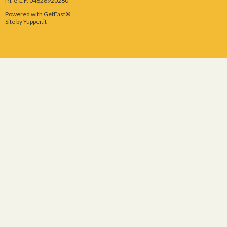
P.I. e C.F. 04626920260
Powered with GetFast®
Site by
Yupper.it