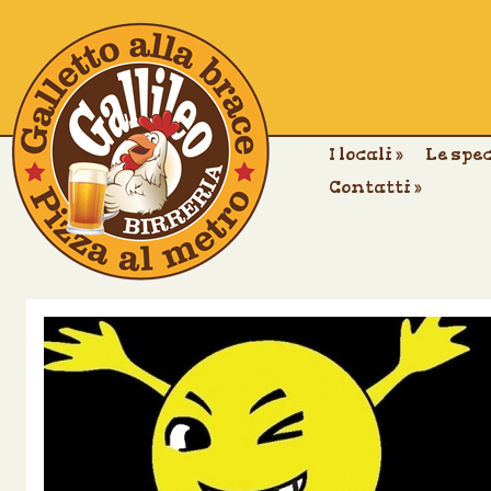
I locali
»
Le spe
Contatti
»