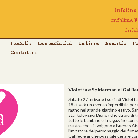
Infoline
infoline 
info
I locali
»
Le specialità
Le birre
Eventi
»
F
Contatti
»
Violetta e Spiderman al Gallile
Sabato 27 arrivano i sosia di Violetta 
18 ci sarà un evento imperdibile per 
ragno nel grande giardino estivo. Sarà
star televisiva Disney che da più di t
tutte le bambine e la ragazzine con l
musica che si svolgono a Buenos Aire
l’imitatore del personaggio dei fumett
Gallileo è anche possibile cenare con 