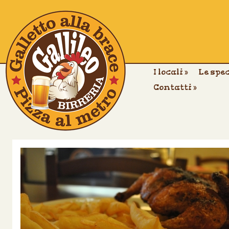
I locali
»
Le spe
Contatti
»