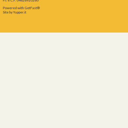
P.I. e C.F. 04626920260
Powered with GetFast®
Site by
Yupper.it