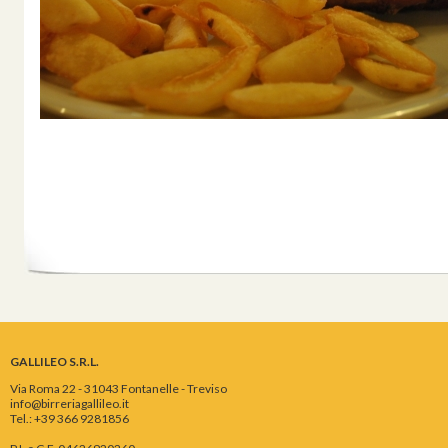
GALLILEO S.R.L.
Via Roma 22 - 31043 Fontanelle - Treviso
info@birreriagallileo.it
Tel.: +39 366 9281856